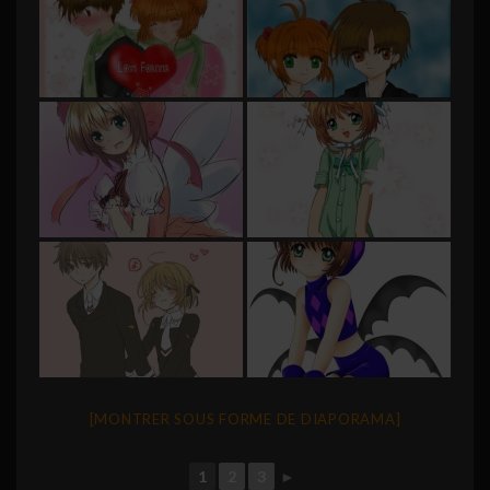
[MONTRER SOUS FORME DE DIAPORAMA]
1
2
3
►