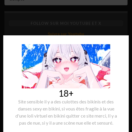
FOLLOW SUR MOI YOUTUBE ET X
Suivre sur Youtube
Suivre sur X
KICK
18+
Site sensible il y a des culottes des bikinis et des
danses sexy en bikini, si vous êtes fragile à la vue
d'une loli virtuel en bikini quitter ce site merci, Il y a
pas de nue, si y il a une scène nue elle et sensuré.