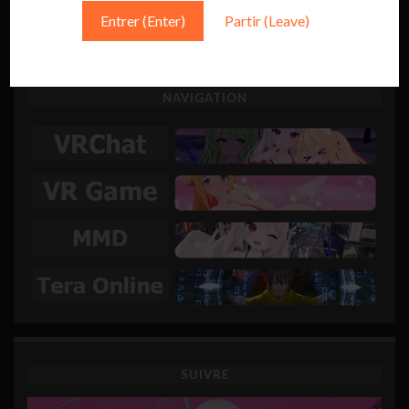
Entrer (Enter)
Partir (Leave)
Regarder sur kick
NAVIGATION
SUIVRE