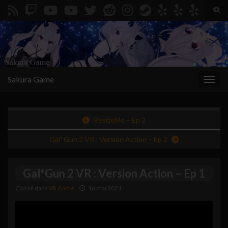
Togg
Search for:
Sakura Game
Toggl
ResizeMe – Ep 2
Gal*Gun 2 VR : Version Action – Ep 2
Gal*Gun 2 VR : Version Action – Ep 1
Classé dans
VR Game
16 mai 2021