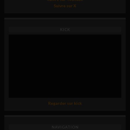
Suivre sur X
KICK
Regarder sur kick
NAVIGATION