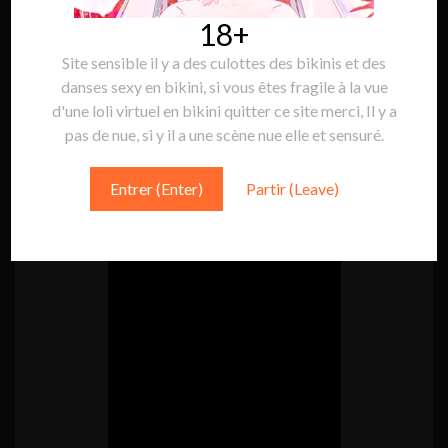
18+
Site sensible il y a des culottes des bikinis et des
Suivre Sakura Game:
Suivre
danses sexy en bikini, si vous êtes fragile à la vue
d'une loli virtuel en bikini quitter ce site merci, Il y a
pas de nue, si y il a une scène nue elle et sensuré.
MINI VIDÉO
Entrer (Enter)
Partir (Leave)