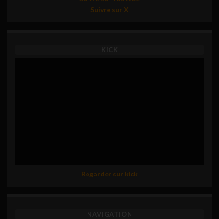
Suivre sur X
KICK
Regarder sur kick
NAVIGATION