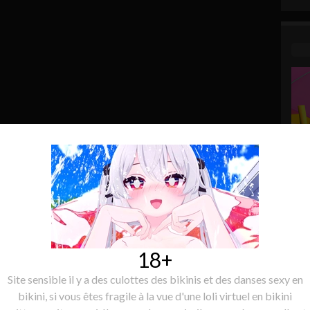
18+
Site sensible il y a des culottes des bikinis et des danses sexy en
bikini, si vous êtes fragile à la vue d'une loli virtuel en bikini