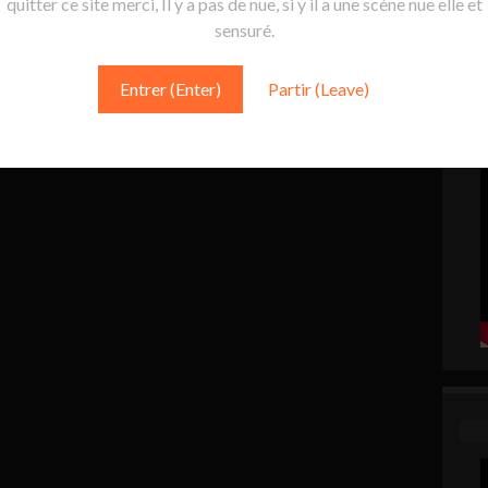
quitter ce site merci, Il y a pas de nue, si y il a une scène nue elle et
sensuré.
Entrer (Enter)
Partir (Leave)