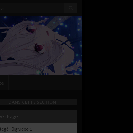
:
te
DANS CETTE SECTION
vé : Page
égé : Big video 1