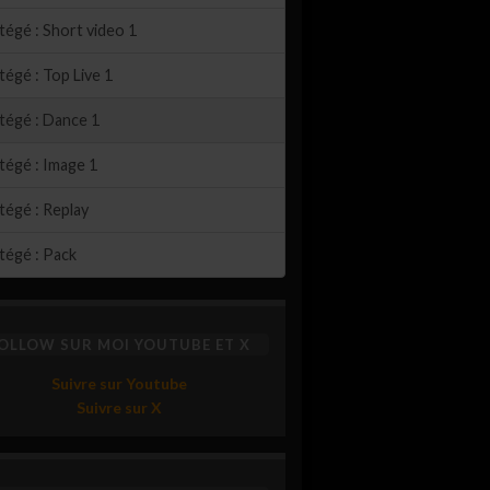
égé : Short video 1
égé : Top Live 1
tégé : Dance 1
tégé : Image 1
tégé : Replay
tégé : Pack
OLLOW SUR MOI YOUTUBE ET X
Suivre sur Youtube
Suivre sur X