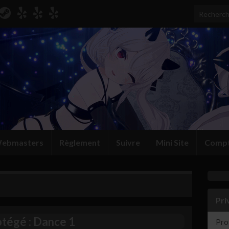
Search for
ebmasters
Règlement
Suivre
Mini Site
Comp
Pri
tégé : Dance 1
Prot