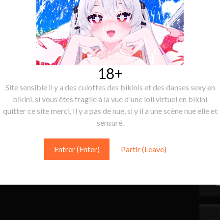
18+
Site sensible il y a des culottes des bikinis et des danses sexy en
bikini, si vous êtes fragile à la vue d'une loli virtuel en bikini
quitter ce site merci, Il y a pas de nue, si y il a une scène nue elle et
sensuré.
Entrer (Enter)
Partir (Leave)