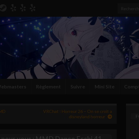
Search for
ebmasters
Règlement
Suivre
Mini Site
Comp
MMD
VRChat : Horreur 26 – On se croit a
disneyland horreur
F
 pour vous : MMD Dance Ecchi 41