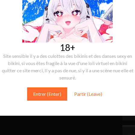
18+
Site sensible il y a des culottes des bikinis et des danses sexy en
bikini, si vous êtes fragile à la vue d'une loli virtuel en bikini
quitter ce site merci, Il y a pas de nue, si y il a une scène nue elle et
sensuré.
Entrer (Enter)
Partir (Leave)