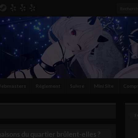
Search for
ebmasters
Règlement
Suivre
Mini Site
Comp
F
aisons du quartier brûlent-elles ?