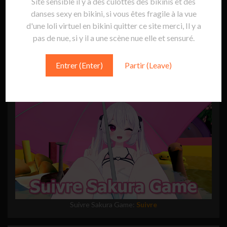
Site sensible il y a des culottes des bikinis et des
danses sexy en bikini, si vous êtes fragile à la vue
d'une loli virtuel en bikini quitter ce site merci, Il y a
pas de nue, si y il a une scène nue elle et sensuré.
Entrer (Enter)
Partir (Leave)
SUIVRE
Suivre Sakura Game:
Suivre