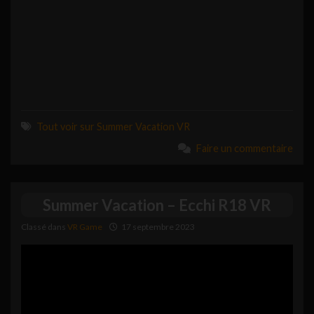
Tout voir sur Summer Vacation VR
Faire un commentaire
Summer Vacation – Ecchi R18 VR
Classé dans
VR Game
17 septembre 2023