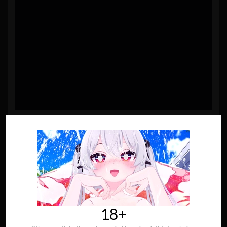
Regarder sur kick
NAVIGATION
18+