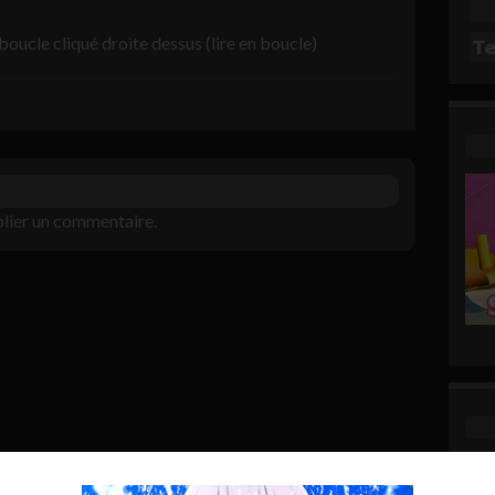
 boucle cliqué droite dessus (lire en boucle)
lier un commentaire.