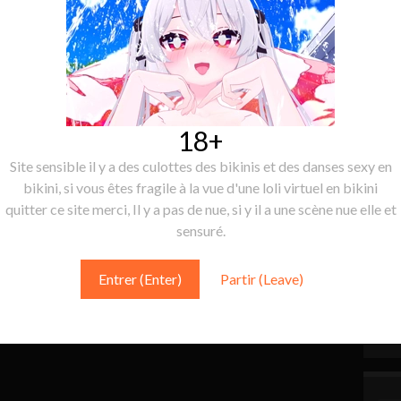
18+
Site sensible il y a des culottes des bikinis et des danses sexy en
bikini, si vous êtes fragile à la vue d'une loli virtuel en bikini
quitter ce site merci, Il y a pas de nue, si y il a une scène nue elle et
sensuré.
Entrer (Enter)
Partir (Leave)