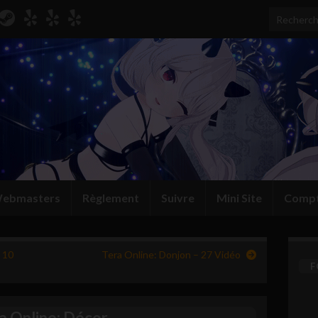
Search for
ebmasters
Règlement
Suivre
Mini Site
Comp
 10
Tera Online: Donjon – 27 Vidéo
F
a Online: Décor