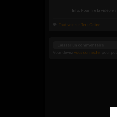
Info: Pour lire la vidéo en
Tout voir sur Tera Online
Laisser un commentaire
Vous devez
vous connecter
pour pub