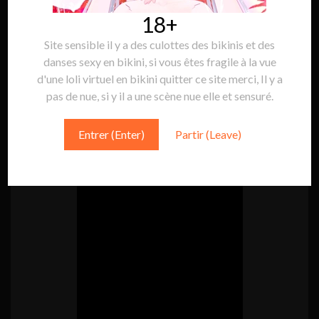
18+
Site sensible il y a des culottes des bikinis et des
Suivre Sakura Game:
Suivre
danses sexy en bikini, si vous êtes fragile à la vue
d'une loli virtuel en bikini quitter ce site merci, Il y a
pas de nue, si y il a une scène nue elle et sensuré.
MINI VIDÉO
Entrer (Enter)
Partir (Leave)