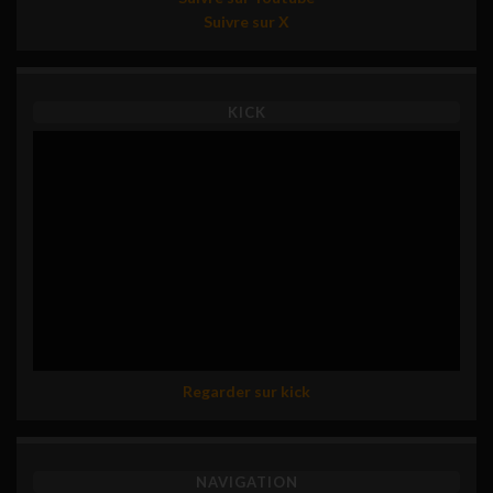
Suivre sur X
KICK
Regarder sur kick
NAVIGATION