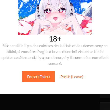
18+
Site sensible il y a des culottes des bikinis et des danses sexy en
bikini, si vous êtes fragile à la vue d'une loli virtuel en bikini
quitter ce site merci, Il y a pas de nue, si y il a une scène nue elle et
sensuré.
Entrer (Enter)
Partir (Leave)