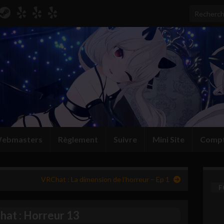
Search for
ebmasters
Règlement
Suivre
Mini Site
Comp
VRChat : La dimension de l’horreur – Ep 1
F
at : Horreur 13