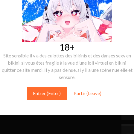
18+
Site sensible il y a des culottes des bikinis et des danses sexy en
bikini, si vous êtes fragile à la vue d'une loli virtuel en bikini
quitter ce site merci, Il y a pas de nue, si y il a une scène nue elle et
sensuré.
Entrer (Enter)
Partir (Leave)