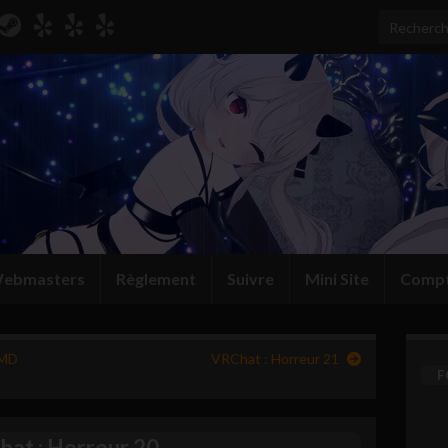
Search for
ebmasters
Règlement
Suivre
Mini Site
Comp
MMD
VRChat : Horreur 21
F
at : Horreur 20