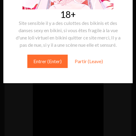
18+
Site sensible il y a des culottes des bikinis et des
danses sexy en bikini, si vous êtes fragile à la vue
Suivre Sakura Game:
Suivre
d'une loli virtuel en bikini quitter ce site merci, Il y a
pas de nue, si y il a une scène nue elle et sensuré.
MINI VIDÉO
Entrer (Enter)
Partir (Leave)