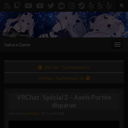
Togg
Search for:
Sakura Game
Toggl
VRChat : Top Moment 13
VRChat : Top Moment 14
VRChat : Spécial 2 – Axels Portée
disparue
Classé dans
VRChat
5 avril 2018