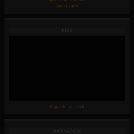
Suivre sur X
KICK
Regarder sur kick
NAVIGATION