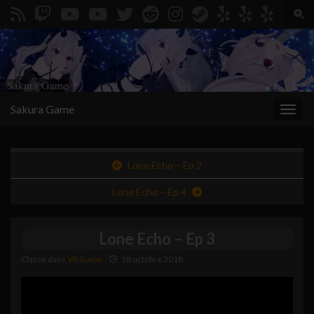
Togg
Search for:
Sakura Game
Toggl
Lone Echo – Ep 2
Lone Echo – Ep 4
Lone Echo – Ep 3
Classé dans
VR Game
18 octobre 2018