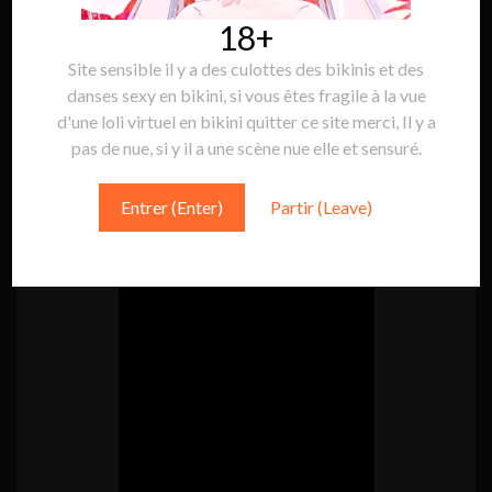
18+
Site sensible il y a des culottes des bikinis et des
Suivre Sakura Game:
Suivre
danses sexy en bikini, si vous êtes fragile à la vue
d'une loli virtuel en bikini quitter ce site merci, Il y a
pas de nue, si y il a une scène nue elle et sensuré.
MINI VIDÉO
Entrer (Enter)
Partir (Leave)