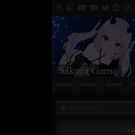
Accueil
Forum
Galerie
W
Lone Echo – Ep 3
Lo