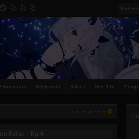
Search for
ebmasters
Règlement
Suivre
Mini Site
Comp
Lone Echo – Ep 5
F
ne Echo – Ep 4