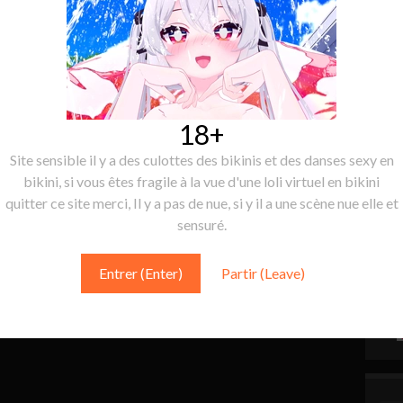
18+
Site sensible il y a des culottes des bikinis et des danses sexy en
bikini, si vous êtes fragile à la vue d'une loli virtuel en bikini
quitter ce site merci, Il y a pas de nue, si y il a une scène nue elle et
sensuré.
Entrer (Enter)
Partir (Leave)